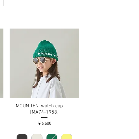
)
MOUN TEN. watch cap
クイックビュー
[MA74-1958]
価格
￥6,600