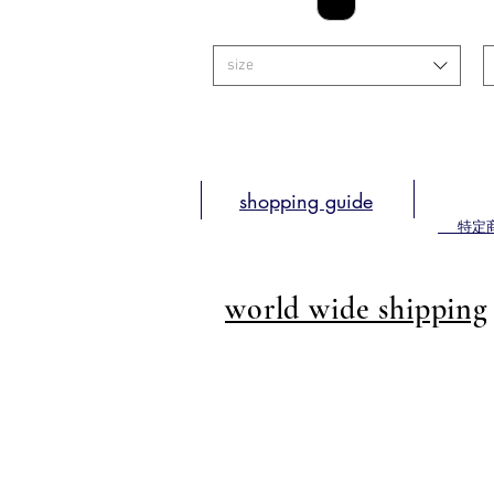
size
shopping guide
​
特定
world wide shipping