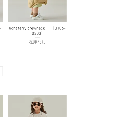
-
light terry crewneck [BT06-
クイックビュー
0303]
在庫なし