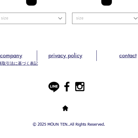
size
size
company
privacy policy
​contact
商取引法に基づく表記
© 2025 MOUN TEN..All Rights Reserved.