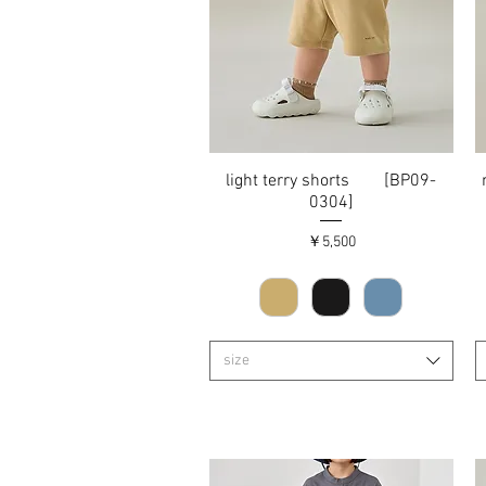
light terry shorts [BP09-
クイックビュー
0304]
価格
￥5,500
size