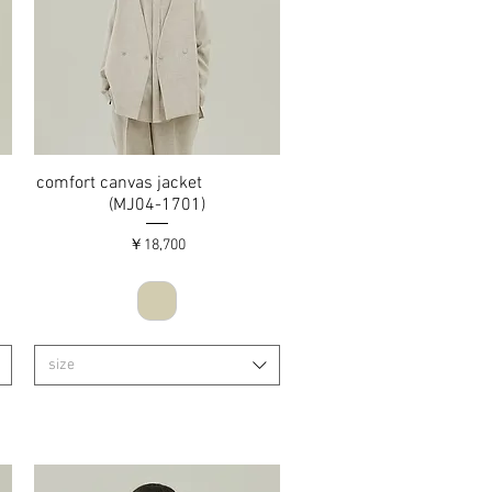
comfort canvas jacket
クイックビュー
(MJ04-1701)
価格
￥18,700
size