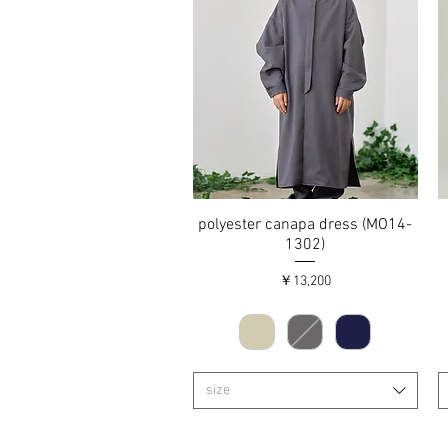
polyester canapa dress (MO14-
クイックビュー
1302)
価格
￥13,200
size