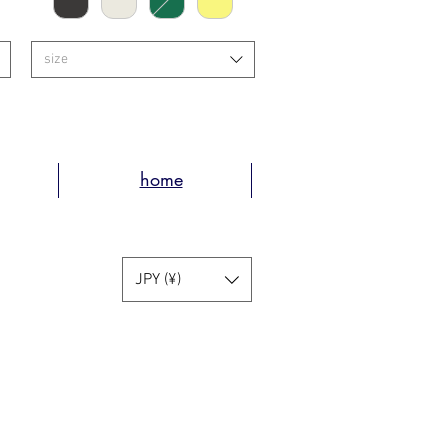
size
home
JPY (¥)