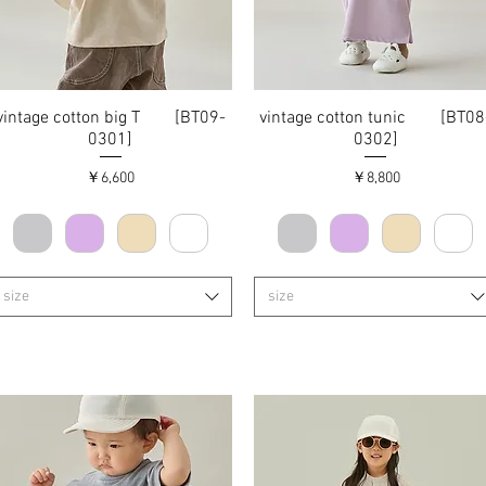
vintage cotton big T [BT09-
クイックビュー
vintage cotton tunic [BT08
クイックビュー
0301]
0302]
価格
価格
￥6,600
￥8,800
size
size