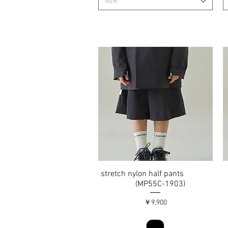
size
stretch nylon half pants
クイックビュー
(MP55C-1903)
価格
￥9,900