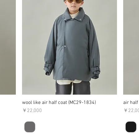
wool like air half coat (MC29-1834)
クイックビュー
air hal
価格
価格
￥22,000
￥22,0