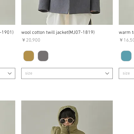
4-1901)
wool cotton twill jacket(MJ07-1819)
クイックビュー
warm t
価格
価格
￥20,900
￥16,5
size
size