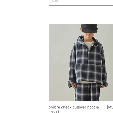
size
ombre check pullover hoodie [M
クイックビュー
1921]