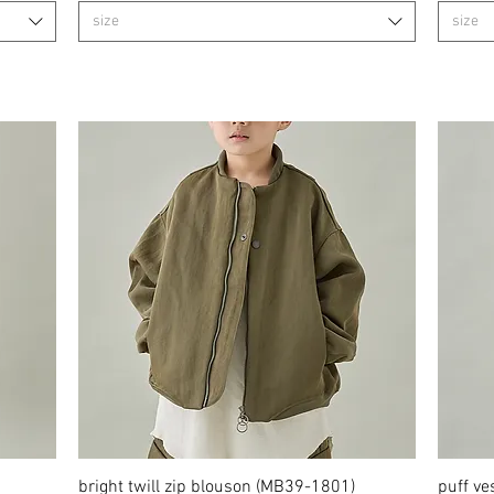
size
size
bright twill zip blouson (MB39-1801)
クイックビュー
puff ve