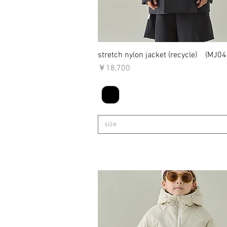
stretch nylon jacket (recycle) (MJ0
クイックビュー
価格
￥18,700
size