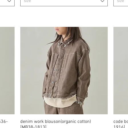
size
size
S36-
denim work blouson(organic cotton)
クイックビュー
code b
[MB38-1813]
1916]