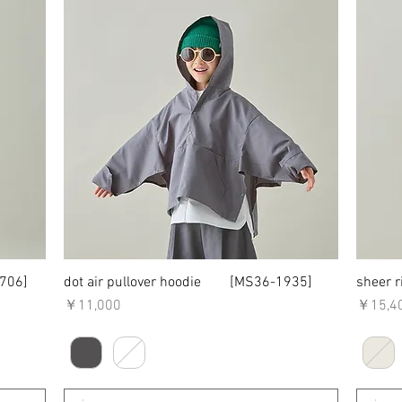
706]
dot air pullover hoodie [MS36-1935]
クイックビュー
sheer 
価格
価格
￥11,000
￥15,4