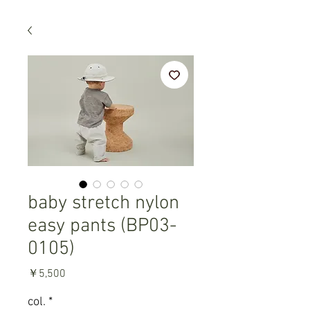
baby stretch nylon
easy pants (BP03-
0105)
価
￥5,500
格
col.
*