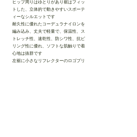
ヒップ周りはゆとりがあり裾はフィッ
トした、立体的で動きやすいスポーテ
ィーなシルエットです
耐久性に優れたコーデュラナイロンを
編み込み、丈夫で軽量で、保温性、ス
トレッチ性、速乾性、防シワ性、抗ピ
リング性に優れ、ソフトな肌触りで着
心地は抜群です
左裾に小さなリフレクターのロゴプリ
ント入り
サイドにシームポケットがあります
ウエストはゴム入り、ドローコードで
調節が可能です
polyester80%
nylon 16%
polyurethane 4%
made in JAPAN