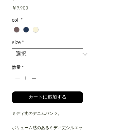
価
￥9,900
格
col.
*
size
*
数量
*
カートに追加する
ミディ丈のデニムパンツ。
ボリューム感のあるミディ丈シルエッ