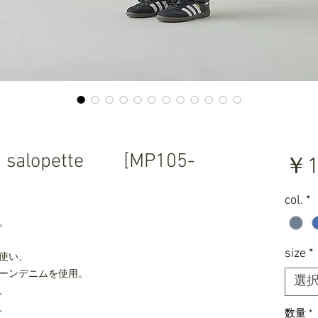
im salopette [MP105-
￥1
col.
*
。
size
*
使い、
ーンデニムを使用。
選
、
、
数量
*