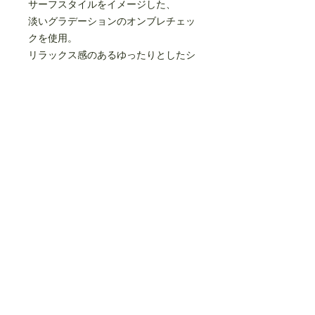
サーフスタイルをイメージした、
淡いグラデーションのオンブレチェッ
クを使用。
リラックス感のあるゆったりとしたシ
ルエットです。
サイドとヒップにシームポケットがあ
ります。
ウエストはゴム入り、ドローコードで
調節可能です。
made in JAPAN
cotton 100% (organic cotton)
size(cm)
95
110
125
140
0
ウ
-
48
52
56
63