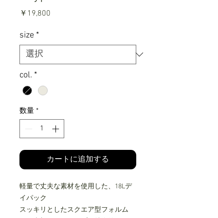
価
￥19,800
格
size
*
col.
*
数量
*
カートに追加する
軽量で丈夫な素材を使用した、18Lデ
イパック
スッキリとしたスクエア型フォルム