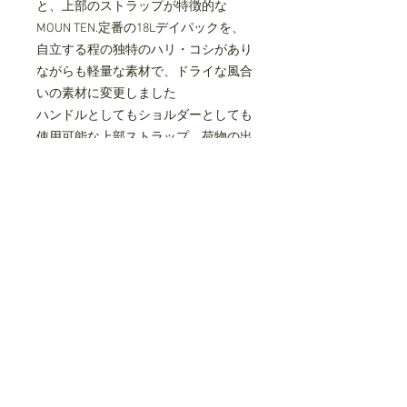
と、上部のストラップが特徴的な
MOUN TEN.定番の18Lデイパックを、
自立する程の独特のハリ・コシがあり
ながらも軽量な素材で、ドライな風合
いの素材に変更しました
ハンドルとしてもショルダーとしても
使用可能な上部ストラップ、荷物の出
し入れがしやすい大きく開く開口部、
両サイドにポケット、リフレクター入
り多目的ループ、内ポケット、チェス
トストラップ、ショルダーにリフレク
ター、背面は立体メッシュ、などシン
プルでありながらも機能的です
大人でも背負えるサイズに調整可能
で、子供なら一泊分の荷物が入るサイ
ズ感です
タテ約45cm、ヨコ約24cm、マチ約
15cm、容量約18L
made in JAPAN