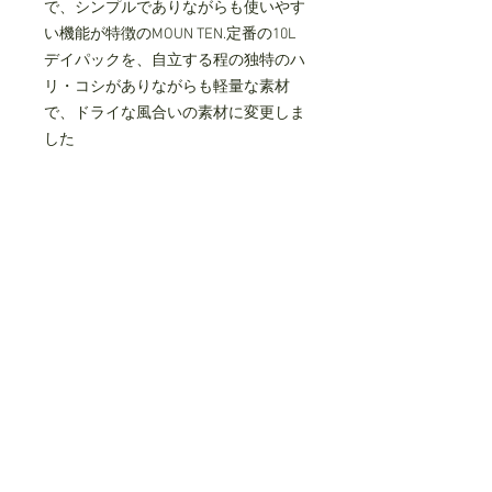
で、シンプルでありながらも使いやす
い機能が特徴のMOUN TEN.定番の10L
デイパックを、自立する程の独特のハ
リ・コシがありながらも軽量な素材
で、ドライな風合いの素材に変更しま
した
荷物の出し入れがしやすい大きく開く
開口部、両サイドにポケット、ファス
ナー横の多目的ループ、内ポケット、
チェストストラップ、ショルダーにリ
フレクター、背面は立体メッシュ、な
どシンプルでありながらも機能的です
大人でも背負えるサイズに調整可能
で、日常使いしやすいサイズ感です
タテ約40cm、ヨコ約23cm、マチ約
10cm、容量約10L
made in JAPAN