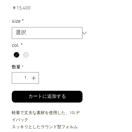
価
￥15,400
格
size
*
col.
*
数量
*
カートに追加する
軽量で丈夫な素材を使用した、10Lデ
イパック
スッキリとしたラウンド型フォルム