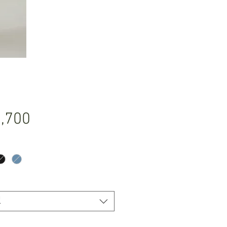
価
,700
格
択