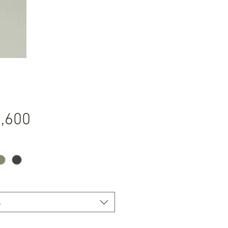
価
,600
格
択