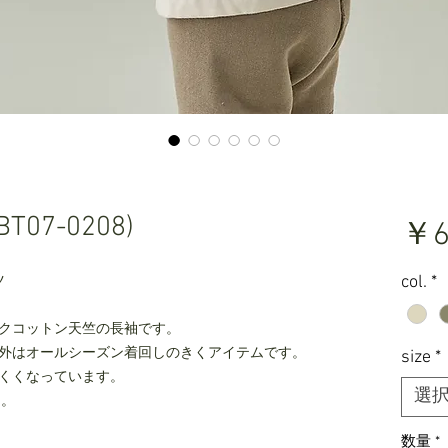
(BT07-0208)
￥6
col.
*
ツ
クコットン天竺の長袖です。
外はオールシーズン着回しのきくアイテムです。
size
*
くくなっています。
選
り。
数量
*