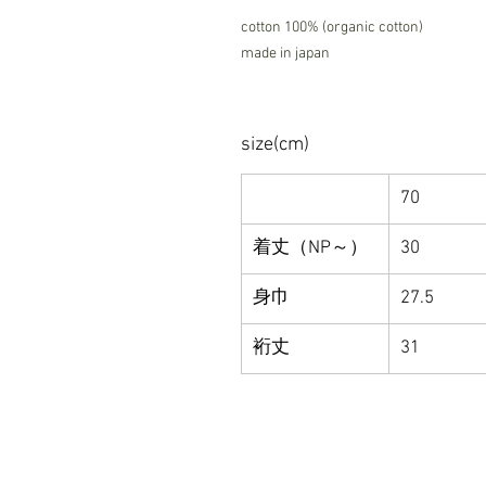
cotton 100% (organic cotton)
made in japan
size(cm)
70
着丈（NP～）
30
身巾
27.5
裄丈
31