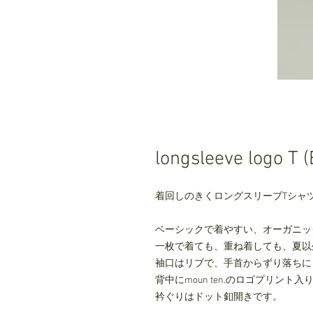
longsleeve logo T 
着回しのきくロングスリーブTシャ
ベーシックで着やすい、オーガニッ
一枚で着ても、重ね着しても、夏以
袖口はリブで、手首からずり落ちに
背中にmoun ten.のロゴプリント入
衿ぐりはドット釦開きです。