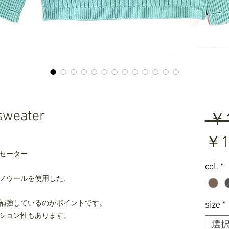
sweater
 ￥1
￥1
セーター
col.
*
ノウールを使用した、
補強しているのがポイントです。
size
*
ション性もあります。
選