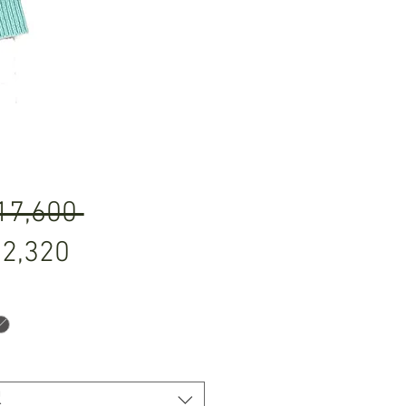
通
7,600 
セ
常
2,320
ー
価
ル
格
価
択