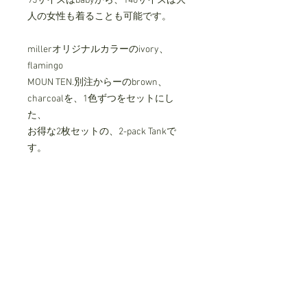
95サイズはbabyから、140サイズは⼤
⼈の⼥性も着ることも可能です。
millerオリジナルカラーのivory、
flamingo
MOUN TEN.別注からーのbrown、
charcoalを、1⾊ずつをセットにし
た、
お得な2枚セットの、2-pack Tankで
す。
Robert P miller とは
1937年、アメリカアーカンソー州に
て、アンダーウェアブランドの会社を
設⽴、⽣産をスタート
独自の針抜き仕様 "Panel Rib " などの
画期的な技術により、
米国の多くの人に愛されるブランドに
成長しました。