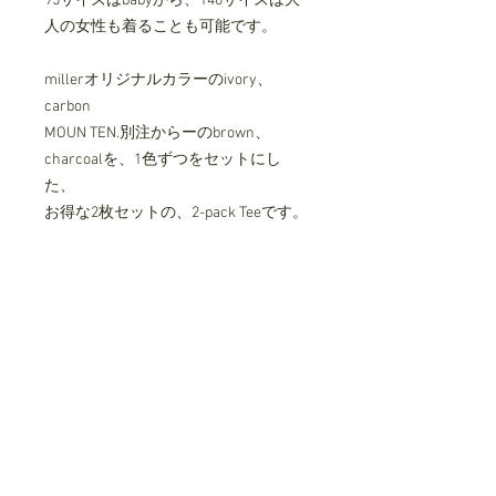
95サイズはbabyから、140サイズは⼤
⼈の⼥性も着ることも可能です。
millerオリジナルカラーのivory、
carbon
MOUN TEN.別注からーのbrown、
charcoalを、1⾊ずつをセットにし
た、
お得な2枚セットの、2-pack Teeです。
Robert P miller とは
1937年、アメリカアーカンソー州に
て、アンダーウェアブランドの会社を
設⽴、⽣産をスタート
独自の針抜き仕様 "Panel Rib " などの
画期的な技術により、
米国の多くの人に愛されるブランドに
成長しました。
Robert P miller = Panel Rib （パネルリ