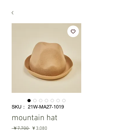
SKU： 21W-MA27-1019
mountain hat
通
セ
 ￥7,700 
￥3,080