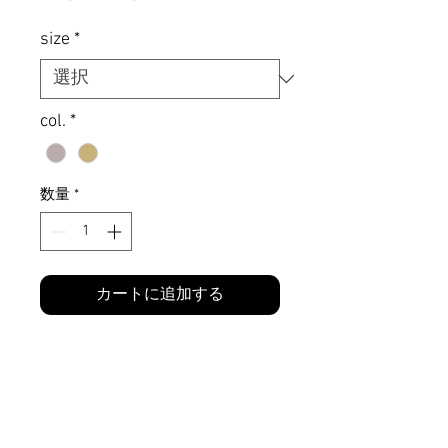
常
ー
価
ル
size
*
格
価
格
col.
*
数量
*
カートに追加する
ウールのフェルト素材を型押しでマウ
ンテン型にしたハット
アシンメトリーな凹凸が特徴的
内側のテープでサイズ調節が可能