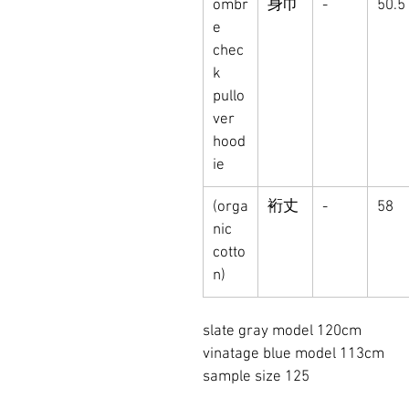
ombr
身巾
-
50.5
e
chec
k
pullo
ver
hood
ie
(orga
裄丈
-
58
nic
cotto
n)
slate gray model 120cm
vinatage blue model 113cm
sample size 125