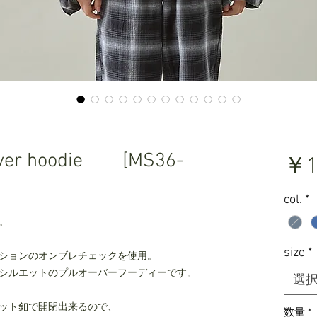
lover hoodie [MS36-
￥1
col.
*
。
size
*
ションのオンブレチェックを使用。
シルエットのプルオーバーフーディーです。
選
ット釦で開閉出来るので、
数量
*