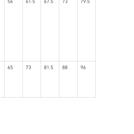
56
61.5
67.5
73
79.5
65
73
81.5
88
96