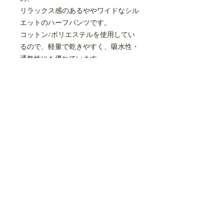
リラックス感のあるややワイドなシル
エットのハーフパンツです。
コットン/ポリエステルを使用してい
るので、軽量で乾きやすく、吸水性・
通気性にも優れています。
ソフトな肌触りで、リラックス感のあ
るビッグシルエットのTシャツです。
polyester 53%
cotton 40%
rayon 7%
made in JAPAN
size(cm)
65-80
80-95