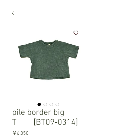
pile border big
T [BT09-0314]
価
￥6,050