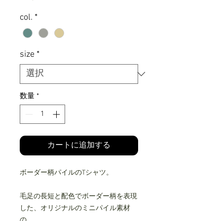
格
col.
*
size
*
数量
*
カートに追加する
ボーダー柄パイルのTシャツ。
毛足の長短と配色でボーダー柄を表現
した、オリジナルのミニパイル素材
の、