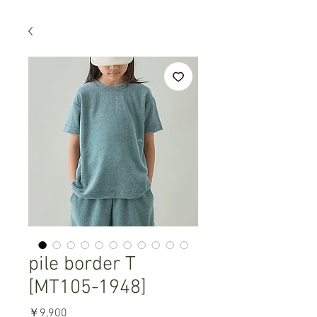
pile border T
[MT105-1948]
価
￥9,900