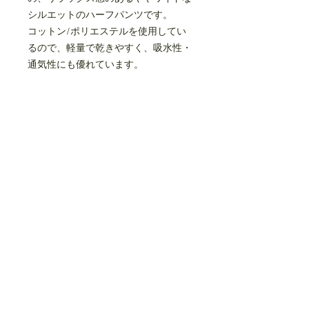
シルエットのハーフパンツです。
コットン/ポリエステルを使用してい
るので、軽量で乾きやすく、吸水性・
通気性にも優れています。
ウエストはゴム入り、ドローコードで
調節可能です。
サイドにスリットポケットがありま
す。
polyester 53%
cotton 40%
rayon 7%
made in JAPAN
size(cm)
95
110
125
140
0