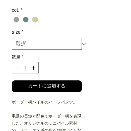
格
col.
*
size
*
数量
*
カートに追加する
ボーダー柄パイルのハーフパンツ。
毛足の長短と配色でボーダー柄を表現
した、オリジナルのミニパイル素材
の、リラックス感のあるややワイドな