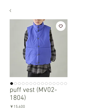
puff vest (MV02-
1804)
価
￥15,400