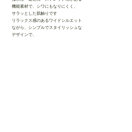
機能素材で、シワにもなりにくく、
サラッとした肌触りです
リラックス感のあるワイドシルエット
ながら、シンプルでスタイリッシュな
デザインで、
キレイ目な印象のシャツです
左胸にシームポケットあり
セットアップできる同素材のハーフパ
ンツがございます
（MP55C-1736）
polyester 100%
made in JAPAN
size(cm)
95
110
125
140
0