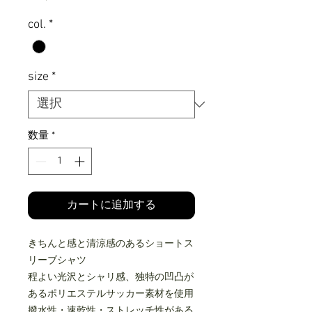
格
col.
*
size
*
数量
*
カートに追加する
きちんと感と清涼感のあるショートス
リーブシャツ
程よい光沢とシャリ感、独特の凹凸が
あるポリエステルサッカー素材を使用
撥水性・速乾性・ストレッチ性がある