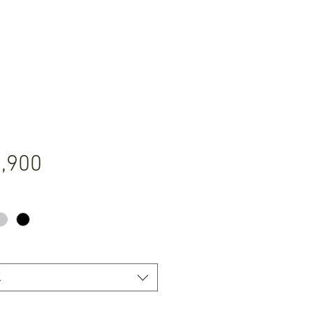
価
,900
格
択