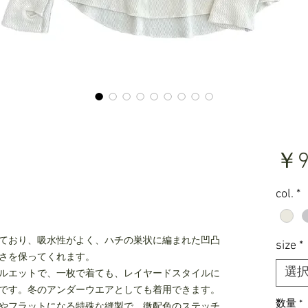
e
￥9
col.
*
ており、吸水性がよく、ハチの巣状に編まれた凹凸
size
*
さを保ってくれます。
選
ルエットで、一枚で着ても、レイヤードスタイルに
です。冬のアンダーウエアとしても着用できます。
数量
*
やフラットになる特殊な縫製で、微配色のステッチ