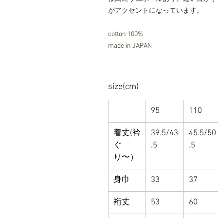
がアクセントになっています。
cotton 100%
made in JAPAN
size(cm)
95
110
着丈(衿
39.5/43
45.5/50
ぐ
.5
.5
り〜）
身巾
33
37
裄丈
53
60