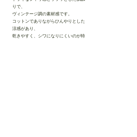
りで、
ヴィンテージ調の素材感です。
コットンでありながらひんやりとした
涼感があり、
乾きやすく、シワになりにくいのが特
徴です。
リラックス感のあるオーバーサイズシ
ルエットのTシャツです。
左脇に配色でMt.の刺繍入りです。
made in JAPAN
cotton 100%
size(cm)
95
110
125
140
0