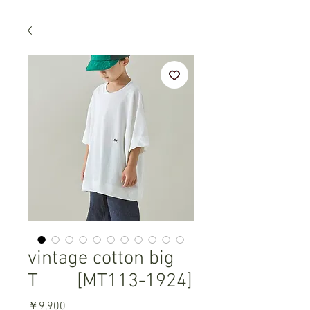
vintage cotton big
T [MT113-1924]
価
￥9,900