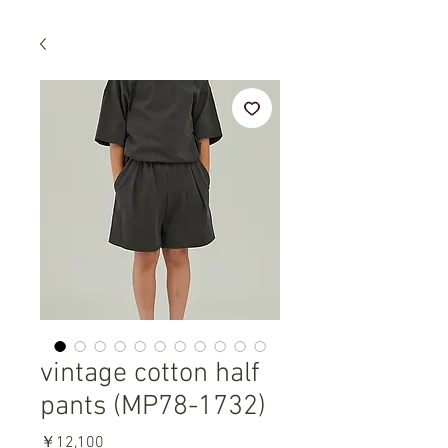
vintage cotton half
pants (MP78-1732)
価
￥12,100