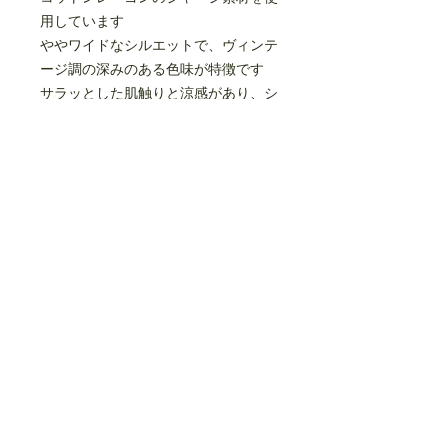
用しています
ややワイドなシルエットで、ヴィンテ
ージ調の深みのある色味が特徴です
サラッとした肌触りと涼感があり、シ
ワにもなりにくいので、
リラックス感がありながら、キレイ目
なスタイルに使えるのもポイントです
左裾にMt.の刺繍入り
両サイドにシームポケットがあります
cotton100%
made in JAPAN
size(cm)
95
110
125
140
0
ウエ
43
47
52
57
63