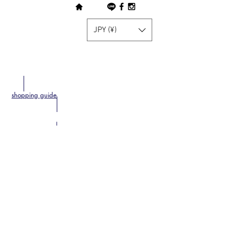
JPY (¥)
shopping guide
company
​
特定商取引法に基づく表記
​contact
privacy policy
home