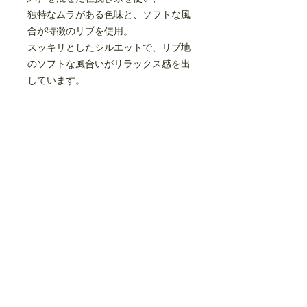
独特なムラがある色味と、ソフトな風
合が特徴のリブを使用。
スッキリとしたシルエットで、リブ地
のソフトな風合いがリラックス感を出
しています。
ややゆとりのあるスッキリとしたフィ
ット感で、一枚でも、レイヤードスタ
イルでも着用していただけます。
ウエストはゴム入り。
cotton 100% (recucle cotton)
made in japan
size(cm)
70
80
90