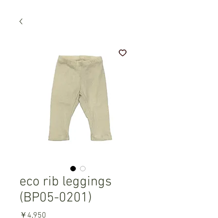
eco rib leggings
(BP05-0201)
価
￥4,950