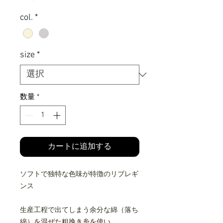
格
col.
*
size
*
数量
*
カートに追加する
ソフトで独特な色味が特徴のリブレギ
ンス
生産工程で出てしまう余分な綿（落ち
綿）を混ぜた粗挽き糸を使い、