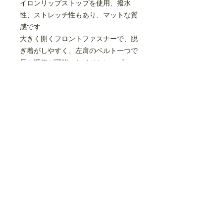
イロンリップストップを使用、撥水
性、ストレッチ性もあり、マットな質
感です
大きく開くフロントファスナーで、脱
ぎ着がしやすく、左肩のベルト一つで
長さ調節が可能、サイドとヒップにシ
ームポケットがあります
ミニマルなデザインながら、機能的で
スタイリッシュなサロペットです
nylon 86%
polyurethane 14%
made in JAPAN
size(cm)
95
110
125
140
0