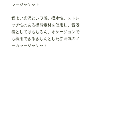
ラージャケット
程よい光沢とシワ感、撥水性、ストレ
ッチ性のある機能素材を使用し、普段
着としてはもちろん、オケージョンで
も着用できるきちんとした雰囲気のノ
ーカラージャケット
MOUN TEN.定番のアイテムです
左前裏側にネームポケット付きサイド
にシームポケット付き
同素材でセットアップできるパンツ、
ハーフパンツ、がございます
nylon96%
polyurethane4%
made in JAPAN
size(cm)