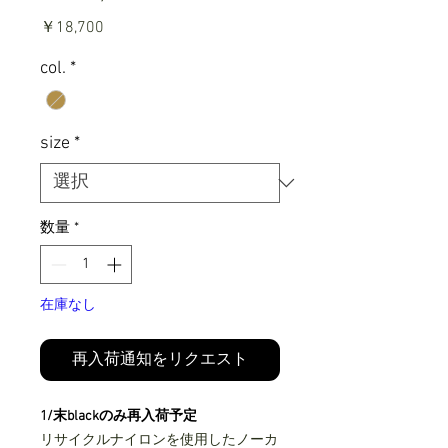
価
￥18,700
格
col.
*
size
*
数量
*
在庫なし
再入荷通知をリクエスト
1/末blackのみ再入荷予定
リサイクルナイロンを使用したノーカ