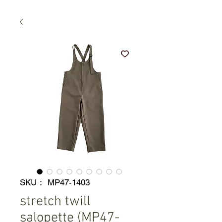
SKU： MP47-1403
stretch twill
salopette (MP47-