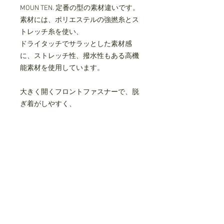
MOUN TEN. 定番の型の素材違いです。
素材には、ポリエステルの強撚糸とス
トレッチ糸を使い、
ドライタッチでサラッとした素材感
に、ストレッチ性、撥水性もある高機
能素材を使用しています。
大きく開くフロントファスナーで、脱
ぎ着がしやすく、
左肩のベルト一つで長さ調節が可能で
す。
スッキリとしたミニマルなデザインの
サロペットです。
サイドとヒップにシームポケットがあ
ります。
polyester 96%
polyurethane 4%